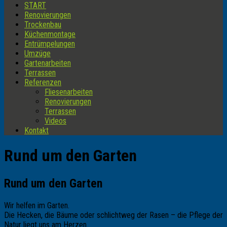
START
Renovierungen
Trockenbau
Küchenmontage
Entrümpelungen
Umzüge
Gartenarbeiten
Terrassen
Referenzen
Fliesenarbeiten
Renovierungen
Terrassen
Videos
Kontakt
Rund um den Garten
Rund um den Garten
Wir helfen im Garten.
Die Hecken, die Bäume oder schlichtweg der Rasen – die Pflege der
Natur liegt uns am Herzen.